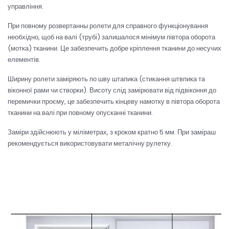
управління.
При повному розвертанны ролети для справного функціонування
необхідно, щоб на валі (трубі) залишалося мінімум півтора оборота
(мотка) тканини. Це забезпечить добре кріплення тканини до несучих
елементів.
Ширину ролети заміряють по шву штапика (стикання штвпика та
віконної рами чи створки). Висоту слід замірювати від підвіконня до
перемички проєму, це забезпечить кінцеву намотку в півтора оборота
тканини на валі при повному опусканні тканини.
Заміри здійснюють у міліметрах, з кроком кратно 5 мм. При заміраш
рекомендується використовувати металічну рулетку.