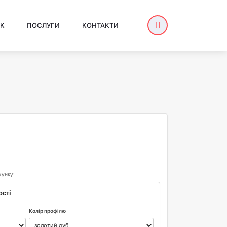
К
ПОСЛУГИ
КОНТАКТИ
хунку:
ості
Колір профілю