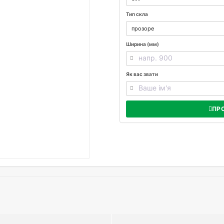
Тип скла
Ширина (мм)
Як вас звати
ПР