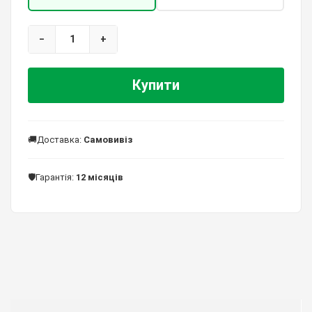
−
1
+
Купити
🚚
Доставка:
Самовивіз
🛡️
Гарантія:
12 місяців